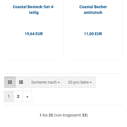
Coastal Besteck-Set 4-
Coastal Becher
teilig
antirutsch
19,64 EUR
11,00 EUR
Sortieren nach
pro Seite
Sortieren nach
20 pro Seite
1
2
»
1
bis
20
(von insgesamt
33
)