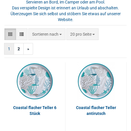
Servieren an Bord, im Camper oder am Pool.
Das verspielte Design ist erinnert an Urlaub und abschalten.
Überzeugen Sie sich selbst und stöbern Sie etwas auf unserer
Website.
Sortieren nach
pro Seite
Sortieren nach
20 pro Seite
1
2
»
Coastal flacher Teller 6
Coastal flacher Teller
Stück
antirutsch