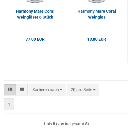
Harmony Mare Coral
Harmony Mare Coral
Weingläser 6 Stück
Weinglas
77,00 EUR
13,80 EUR
Sortieren nach
pro Seite
Sortieren nach
20 pro Seite
1
1
bis
8
(von insgesamt
8
)