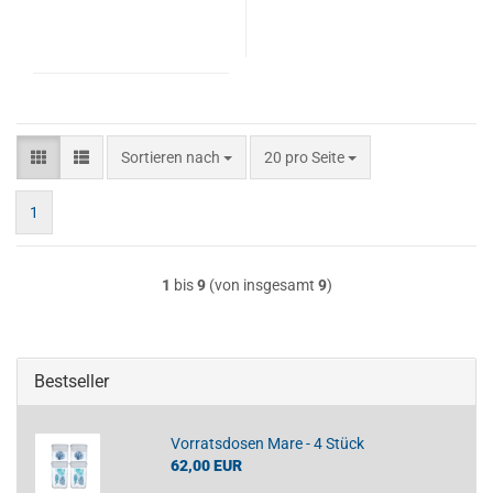
Sortieren nach
pro Seite
Sortieren nach
20 pro Seite
1
1
bis
9
(von insgesamt
9
)
Bestseller
Vorratsdosen Mare - 4 Stück
62,00 EUR