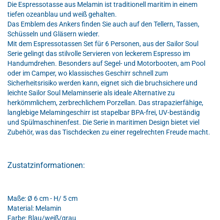
Die Espressotasse aus Melamin ist traditionell maritim in einem
tiefen ozeanblau und weiß gehalten.
Das Emblem des Ankers finden Sie auch auf den Tellern, Tassen,
Schüsseln und Gläsern wieder.
Mit dem Espressotassen Set für 6 Personen, aus der Sailor Soul
Serie gelingt das stilvolle Servieren von leckerem Espresso im
Handumdrehen. Besonders auf Segel- und Motorbooten, am Pool
oder im Camper, wo klassisches Geschirr schnell zum
Sicherheitsrisiko werden kann, eignet sich die bruchsichere und
leichte Sailor Soul Melaminserie als ideale Alternative zu
herkömmlichem, zerbrechlichem Porzellan. Das strapazierfähige,
langlebige Melamingeschirr ist stapelbar BPA-frei, UV-beständig
und Spülmaschinenfest. Die Serie in maritimen Design bietet viel
Zubehör, was das Tischdecken zu einer regelrechten Freude macht.
Zustatzinformationen:
Maße: Ø 6 cm - H/ 5 cm
Material: Melamin
Farbe: Blau/weiß/grau